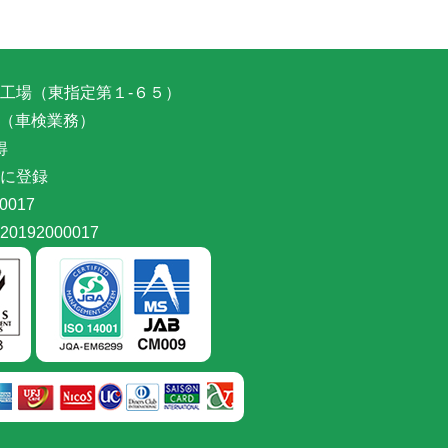
工場（東指定第１-６５）
取得（車検業務）
得
に登録
0017
192000017