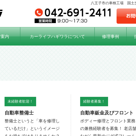
八王子市の車検工場 国土交
ご案内
カーライフハギワラについて
修理事例
未経験者歓迎！
経験者募集！
自動車整備士
自動車鈑金及びフロント
整備士というと「車を修理し
ボディー修理とフロント業務
ているだけ」というイメージ
の兼務経験者を募集！ 老店