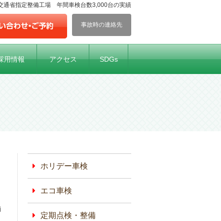
通省指定整備工場 年間車検台数3,000台の実績
事故時の連絡先
採用情報
アクセス
SDGs
ホリデー車検
エコ車検
舗
定期点検・整備